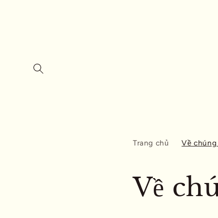
Chuyển
đến nội
dung
Trang chủ
Về chúng 
Về chú