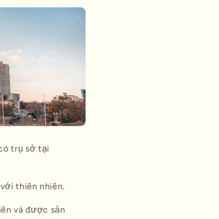
v
ự
c
ó trụ sở tại
với thiên nhiên.
iên và được sản